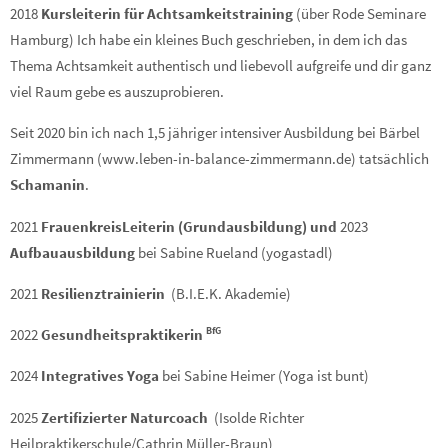
2018
Kursleiterin für Achtsamkeitstraining
(über Rode Seminare
Hamburg) Ich habe ein kleines Buch geschrieben, in dem ich das
Thema Achtsamkeit authentisch und liebevoll aufgreife und dir ganz
viel Raum gebe es auszuprobieren.
Seit 2020 bin ich nach 1,5 jähriger intensiver Ausbildung bei Bärbel
Zimmermann (www.leben-in-balance-zimmermann.de) tatsächlich
Schamanin
.
2021
FrauenkreisLeiterin (Grundausbildung) und
2023
Aufbauausbildung
bei Sabine Rueland (yogastadl)
2021
Resilienztrainierin
(B.I.E.K. Akademie)
BfG
2022
Gesundheitspraktikerin
2024
Integratives Yoga
bei Sabine Heimer (Yoga ist bunt)
2025
Zertifizierter Naturcoach
(Isolde Richter
Heilpraktikerschule/Cathrin Müller-Braun)