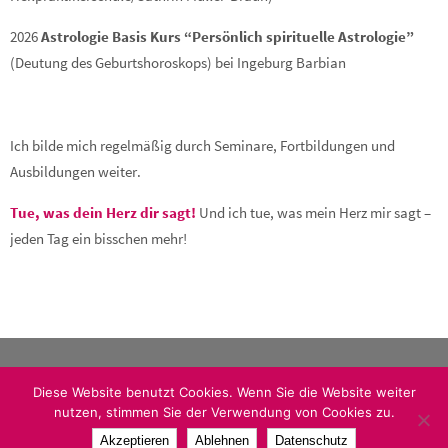
2026
Astrologie Basis Kurs “Persönlich spirituelle Astrologie”
(Deutung des Geburtshoroskops) bei Ingeburg Barbian
Ich bilde mich regelmäßig durch Seminare, Fortbildungen und
Ausbildungen weiter.
Tue, was dein Herz dir sagt!
Und ich tue, was mein Herz mir sagt –
jeden Tag ein bisschen mehr!
Diese Website benutzt Cookies. Wenn Sie die Website weiter
HerzRaum - Tue, was dein Herz dir sagt! © 2016 Tanja Ludwig-Koch
nutzen, stimmen Sie der Verwendung von Cookies zu.
Impressum
|
Login
|
Datenschutz
Akzeptieren
Ablehnen
Datenschutz