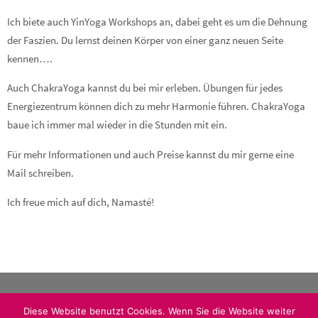
Ich biete auch YinYoga Workshops an, dabei geht es um die Dehnung
der Faszien. Du lernst deinen Körper von einer ganz neuen Seite
kennen….
Auch ChakraYoga kannst du bei mir erleben. Übungen für jedes
Energiezentrum können dich zu mehr Harmonie führen. ChakraYoga
baue ich immer mal wieder in die Stunden mit ein.
Für mehr Informationen und auch Preise kannst du mir gerne eine
Mail schreiben.
Ich freue mich auf dich, Namasté!
Diese Website benutzt Cookies. Wenn Sie die Website weiter
HerzRaum - Tue, was dein Herz dir sagt! © 2016 Tanja Ludwig-Koch